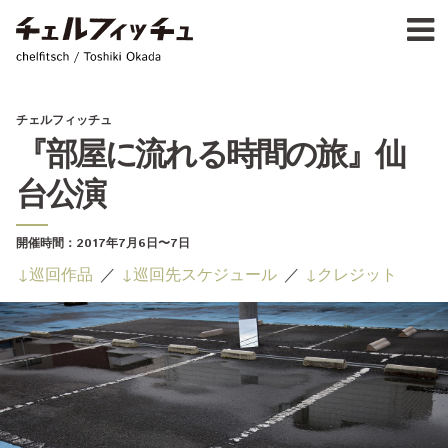
Ja
E
chelfitsch / toshiki okada
PROFIL
WORK
CALENDA
チェルフィッチュ
ACTIVIT
『部屋に流れる時間の旅』仙
NEW
台公演
CONTAC
FOR PROFESSIONAL
開催時間：
2017年7月6日
〜7日
©1997–2017 chelfitsch
巡回作品
巡回先スケジュール
クレジット