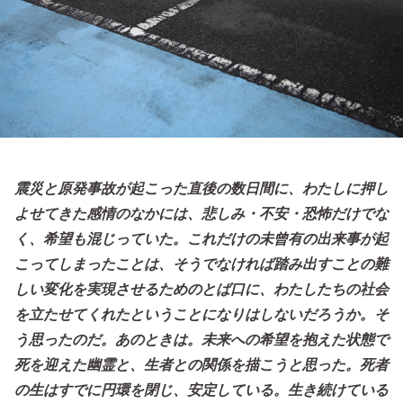
震災と原発事故が起こった直後の数日間に、わたしに押し
よせてきた感情のなかには、悲しみ・不安・恐怖だけでな
く、希望も混じっていた。これだけの未曾有の出来事が起
こってしまったことは、そうでなければ踏み出すことの難
しい変化を実現させるためのとば口に、わたしたちの社会
を立たせてくれたということになりはしないだろうか。そ
う思ったのだ。あのときは。未来への希望を抱えた状態で
死を迎えた幽霊と、生者との関係を描こうと思った。死者
の生はすでに円環を閉じ、安定している。生き続けている