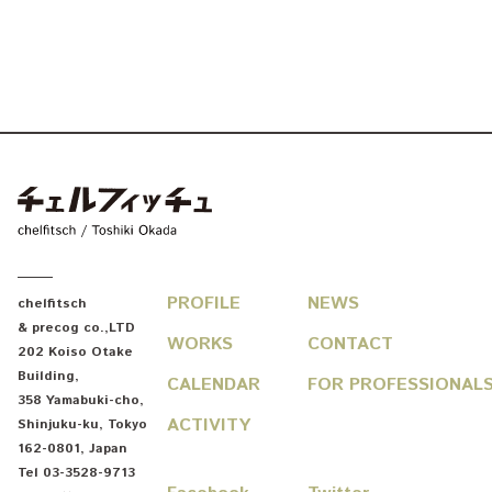
chelfitsch / toshiki okada
PROFILE
NEWS
chelfitsch
& precog co.,LTD
WORKS
CONTACT
202 Koiso Otake
Building
,
CALENDAR
FOR PROFESSIONAL
358 Yamabuki-cho
,
ACTIVITY
Shinjuku-ku
,
Tokyo
162-0801
,
Japan
Tel
03-3528-9713