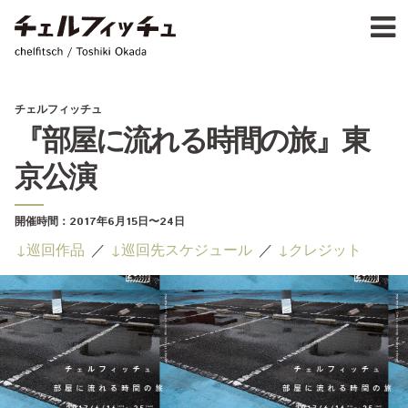
Ja
E
chelfitsch / toshiki okada
PROFIL
WORK
CALENDA
チェルフィッチュ
ACTIVIT
『部屋に流れる時間の旅』東
NEW
京公演
CONTAC
FOR PROFESSIONAL
開催時間：
2017年6月15日
〜24日
©1997–2017 chelfitsch
巡回作品
巡回先スケジュール
クレジット