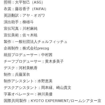
照明：大平智己（ASG）
衣裳：藤谷香子（FAIFAI）
英語翻訳：アヤ・オガワ
演出助手：柳雄斗
宣伝写真：川村麻純
宣伝美術：佐々木暁
製作：一般社団法人チェルフィッチュ
企画制作：株式会社precog
統括プロデューサー：中村茜
チーフプロデューサー：黄木多美子
デスク：河村美帆香
制作：兵藤茉衣
制作アシスタント：水野恵美
デスクアシスタント：岡本縁、崎山貴文
字幕オペレーター：神川美優
国際共同製作：KYOTO EXPERIMENT/ロームシアター京