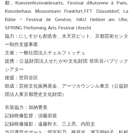
都, Kunstenfestivaldesarts, Festival d’Automne à Paris,
Künstlerhaus Mousonturm Frankfurt,FFT Düsseldorf, La
Bâtie ‒ Festival de Genève, HAU Hebbel am Ufer,
SPRING Performing Arts Festival Utrecht
協力：にしすがも創造舎、水天宮ピット、京都芸術センタ
ー制作支援事業
主催：一般社団法人チェルフィッチュ
提携：公益財団法人せたがや文化財団 世田谷パブリック
シアター
後援：世田谷区
助成：芸術文化振興基金、アーツカウンシル東京（公益財
団法人東京都歴史文化財団）
衣装協力：加納豊美
記録映像監督：須藤崇規
記録映像撮影：遠藤幹大、三上亮、内田圭
当日運営サポート：雨宮彩乃、篠原光、瀬下明紗子、松村