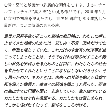
む音・空間と緊密かつ多層的な関係をむすぶ、まさにチェ
ルフィッチュの”集大成”といえる作品です。2016 年3 月
に京都で初演を迎えたのち、世界16 都市を巡り成熟した
最新作、ついに待望の東京公演。
震災と原発事故が起こった直後の数日間に、わたしに押し
よせてきた感情のなかには、悲しみ・不安・恐怖だけでな
く、希望も混じっていた。これだけの未曾有の出来事が起
こってしまったことは、そうでなければ踏み出すことの難
しい変化を実現させるためのとば口に、わたしたちの社会
を立たせてくれたということになりはしないだろうか。そ
う思ったのだ。あのときは。未来への希望を抱えた状態で
死を迎えた幽霊と、生者との関係を描こうと思った。死者
の生はすでに円環を閉じ、安定している。生き続けている
わたしたちはそれを羨望する。わたしたちは苦しめられ、
そこから逃げたくなって、忘却をこころがける。