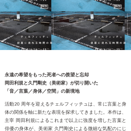
永遠の希望をもった死者への羨望と忘却
岡田利規と久門剛史（美術家）が切り開いた
「音／言葉／身体／空間」の新境地
活動20 周年を迎えるチェルフィッチュは、常に言葉と身
体の関係を軸に新たな表現を探求してきました。本作は、
主宰 岡田利規によるこれまで以上に強度を増した言葉と
俳優の身体が、美術家 久門剛史による微細な気配のにじ