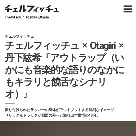
Ja
E
chelfitsch / toshiki okada
PROFIL
WORK
CALENDA
チェルフィッチュ
ACTIVIT
チェルフィッチュ × Otagiri ×
NEW
丹下紘希『アウトラップ（い
CONTAC
FOR PROFESSIONAL
かにも音楽的な語りのなかに
©1997–2017 chelfitsch
もキラリと饒舌なシナリ
オ）』
振り付けられたラッパーの身体がアウトプットする鮮烈なイメージ。
リリック＆トラックが画面の外へと溢れ出す驚愕の18分。