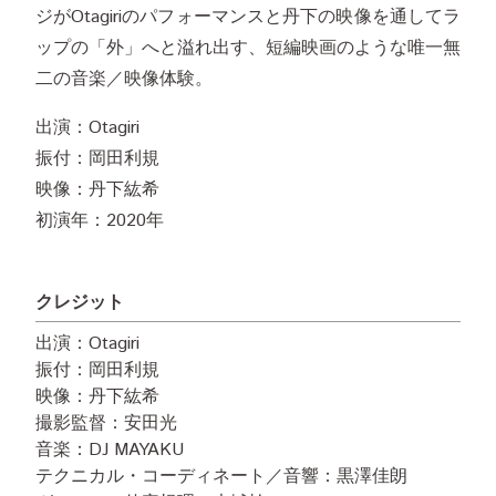
ジがOtagiriのパフォーマンスと丹下の映像を通してラ
ップの「外」へと溢れ出す、短編映画のような唯一無
二の音楽／映像体験。
出演：Otagiri
振付：岡田利規
映像：丹下紘希
初演年：2020年
クレジット
出演：Otagiri
振付：岡田利規
映像：丹下紘希
撮影監督：安田光
音楽：DJ MAYAKU
テクニカル・コーディネート／音響：黒澤佳朗