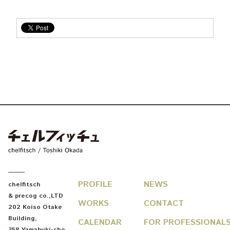
chelfitsch / toshiki okada
PROFILE
NEWS
chelfitsch
& precog co.,LTD
WORKS
CONTACT
202 Koiso Otake
Building
,
CALENDAR
FOR PROFESSIONAL
358 Yamabuki-cho
,