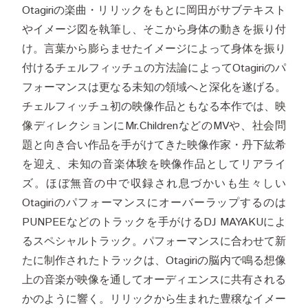
Otagiriの楽曲・リリックをもとに岡田がサブテキスト
やイメージ図を執筆し、そこから身体の動きを振り付
け。言葉から膨らませたイメージによって身体を振り
付けるチェルフィッチュの方法論によってOtagiriのパ
フォーマンスは更なる未知の領域へと深化を遂げる。
チェルフィッチュ初の映像作品ともなる本作では、映
像ディレクションにMr.ChildrenなどのMVや、社会問
題と向き合い作品を手がけてきた映像作家・丹下紘希
を迎え、未知の音楽体験を映像作品としてリアライ
ズ。ほぼ無音の中で収録され息づかいも生々しい
Otagiriのパフォーマンスにオーバーラップするのは
PUNPEEなどのトラックを手がけるDJ MAYAKUによ
るスペシャルトラック。パフォーマンスに合わせて新
たに制作されたトラックは、Otagiriの脳内で鳴る想像
上の音楽が映像を通してオーディエンスに共有される
かのように響く。リリックから生まれた豊穣なイメー