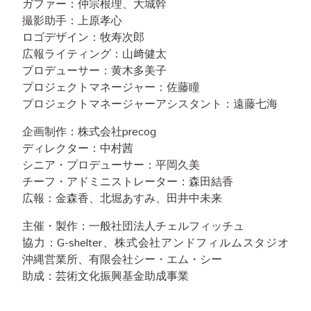
ガファー：仲宗根理、大城幹
撮影助手：上原孝心
ロゴデザイン：牧寿次郎
広報ライティング：山﨑健太
プロデューサー：黄木多美子
プロジェクトマネージャー：佐藤瞳
プロジェクトマネージャーアシスタント：遠藤七海
企画制作：株式会社precog
ディレクター：中村茜
シニア・プロデューサー：平岡久美
チーフ・アドミニストレーター：森田結香
広報：金森香、北堀あすみ、田井中未来
主催・製作：一般社団法人チェルフィッチュ
協力：G-shelter、株式会社アンドフィルムスタジオ
沖縄営業所、有限会社シー・エム・シー
助成：芸術文化振興基金助成事業