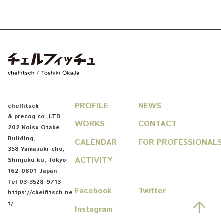
chelfitsch / toshiki okada
PROFILE
NEWS
chelfitsch
& precog co.,LTD
WORKS
CONTACT
202 Koiso Otake
Building
,
CALENDAR
FOR PROFESSIONAL
358 Yamabuki-cho
,
ACTIVITY
Shinjuku-ku
,
Tokyo
162-0801
,
Japan
Tel
03-3528-9713
Facebook
Twitter
https://chelfitsch.ne
Go
t/
Instagram