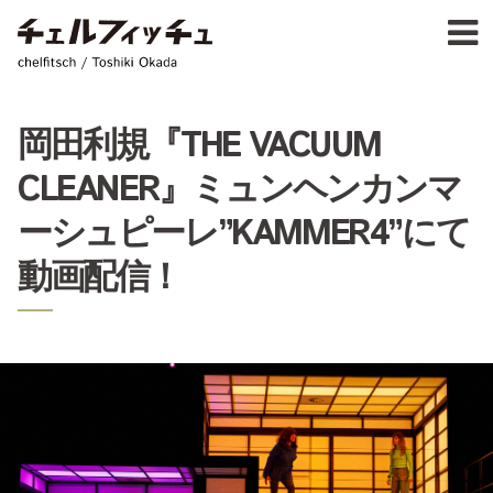
Ja
E
chelfitsch / toshiki okada
PROFIL
WORK
CALENDA
岡田利規『THE VACUUM
ACTIVIT
CLEANER』ミュンヘンカンマ
NEW
CONTAC
ーシュピーレ”KAMMER4”にて
FOR PROFESSIONAL
動画配信！
©1997–2017 chelfitsch