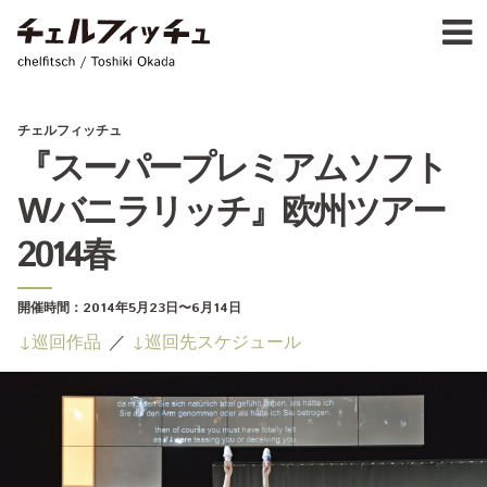
Ja
E
chelfitsch / toshiki okada
PROFIL
WORK
CALENDA
チェルフィッチュ
ACTIVIT
『スーパープレミアムソフト
NEW
Wバニラリッチ』欧州ツアー
CONTAC
FOR PROFESSIONAL
2014春
©1997–2017 chelfitsch
開催時間：
2014年5月23日
〜6月14日
巡回作品
巡回先スケジュール