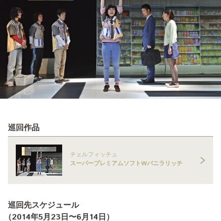
巡回作品
チェルフィッチュ
スーパープレミアムソフトWバニラリッチ
巡回先スケジュール
（
2014年5月23日
〜6月14日
）