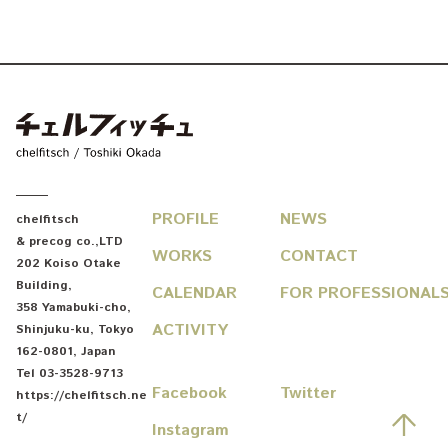
chelfitsch / toshiki okada
PROFILE
NEWS
chelfitsch
& precog co.,LTD
WORKS
CONTACT
202 Koiso Otake
Building
,
CALENDAR
FOR PROFESSIONAL
358 Yamabuki-cho
,
ACTIVITY
Shinjuku-ku
,
Tokyo
162-0801
,
Japan
Tel
03-3528-9713
Facebook
Twitter
https://chelfitsch.ne
Go
t/
Instagram