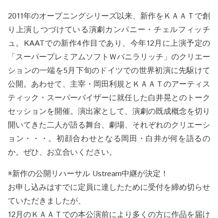
2011年のオープニングシリーズ以来、新作をＫＡＡＴで創
り上演しつづけている演劇カンパニー・チェルフィッチ
ュ。KAATでの新作4作目であり、今年12月に上演予定の
「スーパープレミアムソフトＷバニラリッチ」のクリエー
ションの一端を5月下旬のドイツでの世界初演に先駆けて
公開。あわせて、主宰・岡田利規とＫＡＡＴのアーティス
ティック・スーパーバイザーに就任した白井晃とのトーク
セッションを開催。演出家として、演劇の既成概念を切り
開いてきた二人が語る舞台、劇場、それぞれのクリエーシ
ョン・・・。初顔合わせとなる岡田・白井が何を語るの
か。ぜひ、お立合いください。
※新作の公開リハーサル Ustream中継が決定！
お申し込みはすでに定員に達したために受付を締め切らせ
ていただきましたが、
12月のＫＡＡＴでの本公演前により多くの方に作品を届け