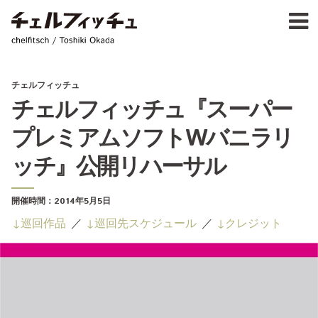
Ja
E
chelfitsch / toshiki okada
PROFIL
WORK
CALENDA
チェルフィッチュ
ACTIVIT
チェルフィッチュ『スーパー
NEW
プレミアムソフトWバニラリ
CONTAC
FOR PROFESSIONAL
ッチ』公開リハーサル
©1997–2017 chelfitsch
開催時間：
2014年5月5日
巡回作品
巡回先スケジュール
クレジット