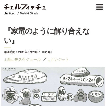
Ja
E
chelfitsch / toshiki okada
PROFIL
WORK
CALENDA
『家電のように解り合えな
ACTIVIT
い』
NEW
CONTAC
FOR PROFESSIONAL
開催時間：
2011年9月23日
〜10月1日
©1997–2017 chelfitsch
巡回先スケジュール
クレジット