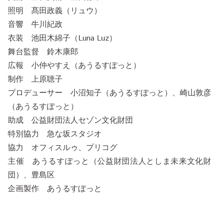
照明 髙田政義（リュウ）
音響 牛川紀政
衣装 池田木綿子（Luna Luz）
舞台監督 鈴木康郎
広報 小仲やすえ（あうるすぽっと）
制作 上原聴子
プロデューサー 小沼知子（あうるすぽっと）、崎山敦彦
（あうるすぽっと）
助成 公益財団法人セゾン文化財団
特別協力 急な坂スタジオ
協力 オフィスルゥ、プリコグ
主催 あうるすぽっと（公益財団法人としま未来文化財
団）、豊島区
企画製作 あうるすぽっと