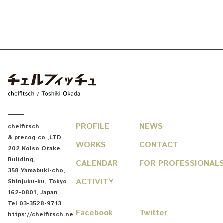
chelfitsch / toshiki okada
PROFILE
NEWS
chelfitsch
& precog co.,LTD
WORKS
CONTACT
202 Koiso Otake
Building
,
CALENDAR
FOR PROFESSIONAL
358 Yamabuki-cho
,
ACTIVITY
Shinjuku-ku
,
Tokyo
162-0801
,
Japan
Tel
03-3528-9713
Facebook
Twitter
https://chelfitsch.ne