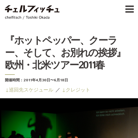
Ja
E
chelfitsch / toshiki okada
PROFIL
WORK
CALENDA
『ホットペッパー、クーラ
ACTIVIT
ー、そして、お別れの挨拶』
NEW
CONTAC
欧州・北米ツアー2011春
FOR PROFESSIONAL
©1997–2017 chelfitsch
開催時間：
2011年4月30日
〜6月18日
巡回先スケジュール
クレジット