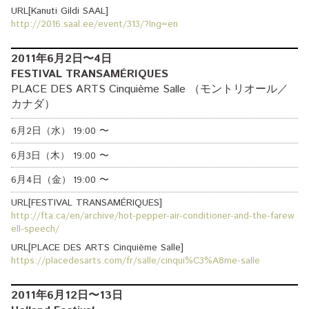
URL[Kanuti Gildi SAAL]
http://2016.saal.ee/event/313/?lng=en
2011年6月2日〜4日
FESTIVAL TRANSAMÉRIQUES
PLACE DES ARTS Cinquième Salle （モントリオール／
カナダ）
6月2日（水）
19:00
〜
6月3日（木）
19:00
〜
6月4日（金）
19:00
〜
URL[FESTIVAL TRANSAMÉRIQUES]
http://fta.ca/en/archive/hot-pepper-air-conditioner-and-the-farew
ell-speech/
URL[PLACE DES ARTS Cinquième Salle]
https://placedesarts.com/fr/salle/cinqui%C3%A8me-salle
2011年6月12日〜13日