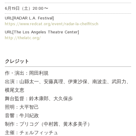
6月19日（土）
20:00
〜
URL[RADAR L.A. Festival]
https://www.redcat.org/event/radar-la-chelfitsch
URL[The Los Angeles Theatre Center]
http://thelatc.org/
クレジット
作・演出：岡田利規
出演：山縣太一、安藤真理、伊東沙保、南波圭、武田力、
横尾文恵
舞台監督：鈴木康郎、大久保歩
照明：大平智己
音響：牛川紀政
制作：プリコグ（中村茜、黄木多美子）
主催：チェルフィッチュ