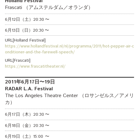
Holland Festival
Frascati （アムステルダム／オランダ）
6月12日（土）
20:30
〜
6月13日（日）
20:30
〜
URL[Holland Festival]
https://www.hollandfestival.nl/nl/programma/2011/hot-pepper-air-c
onditioner-and-the-farewell-speech/
URL[Frascati]
https://www.frascatitheater.nl/
2011年6月17日〜19日
RADAR L.A. Festival
The Los Angeles Theatre Center （ロサンゼルス／アメリ
カ）
6月17日（木）
20:30
〜
6月18日（金）
20:30
〜
6月19日（土）
15:00
〜